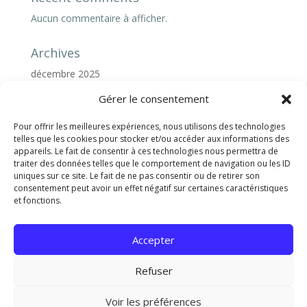
Aucun commentaire à afficher.
Archives
décembre 2025
juillet 2024
Gérer le consentement
Pour offrir les meilleures expériences, nous utilisons des technologies
Categories
telles que les cookies pour stocker et/ou accéder aux informations des
Uncategorized
appareils. Le fait de consentir à ces technologies nous permettra de
traiter des données telles que le comportement de navigation ou les ID
uniques sur ce site. Le fait de ne pas consentir ou de retirer son
consentement peut avoir un effet négatif sur certaines caractéristiques
et fonctions.
Mentions légales et politique de confidentialité
Conditions générales d’utilisation du site
Accepter
Ce site ne fait pas partie du site Facebook ou de
Refuser
Facebook Inc. En outre, ce site n'est pas approuvé par
Facebook en aucune façon. FACEBOOK est une
Voir les préférences